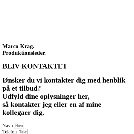
Marco Krag.
Produktionsleder.
BLIV KONTAKTET
Ønsker du vi kontakter dig med henblik
på et tilbud?
Udfyld dine oplysninger her,
så kontakter jeg eller en af mine
kollegaer dig.
Navn
Telefon