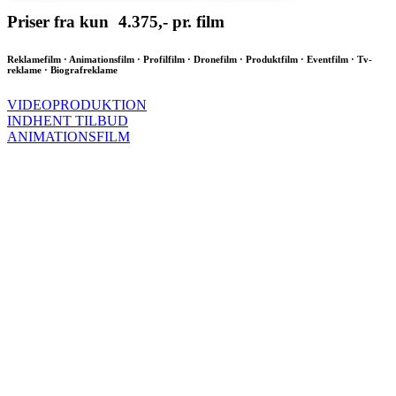
Priser fra kun
4.375,- pr. film
Reklamefilm · Animationsfilm · Profilfilm · Dronefilm · Produktfilm · Eventfilm · Tv-
reklame · Biografreklame
VIDEOPRODUKTION
INDHENT TILBUD
ANIMATIONSFILM