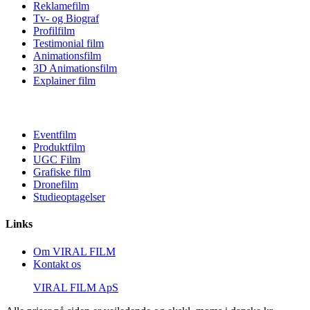
Reklamefilm
Tv- og Biograf
Profilfilm
Testimonial film
Animationsfilm
3D Animationsfilm
Explainer film
Eventfilm
Produktfilm
UGC Film
Grafiske film
Dronefilm
Studieoptagelser
Links
Om VIRAL FILM
Kontakt os
VIRAL FILM ApS