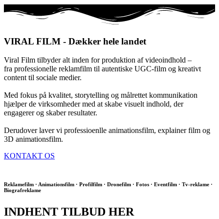
VIRAL FILM - Dækker hele landet
Viral Film tilbyder alt inden for produktion af videoindhold –
fra professionelle reklamfilm til autentiske UGC-film og kreativt
content til sociale medier.
Med fokus på kvalitet, storytelling og målrettet kommunikation
hjælper de virksomheder med at skabe visuelt indhold, der
engagerer og skaber resultater.
Derudover laver vi professioenlle animationsfilm, explainer film og
3D animationsfilm.
KONTAKT OS
Reklamefilm · Animationsfilm · Profilfilm · Dronefilm · Fotos · Eventfilm · Tv-reklame ·
Biografreklame
INDHENT TILBUD HER