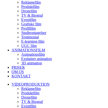
Reklamefilm
Produktfilm
Dronefilm
TV & Biograf
Eventfilm
Grafiske film
Profilfilm
Studieoptagelser
Testimonial
E-learning-film
UGC film
ANIMATIONSFILM
Animationsfilm
Explainer animation
3D animation
PRISER
OM OS
KONTAKT
VIDEOPRODUKTION
Reklamefilm
Produktfilm
Dronefilm
TV & Biograf
Eventfilm