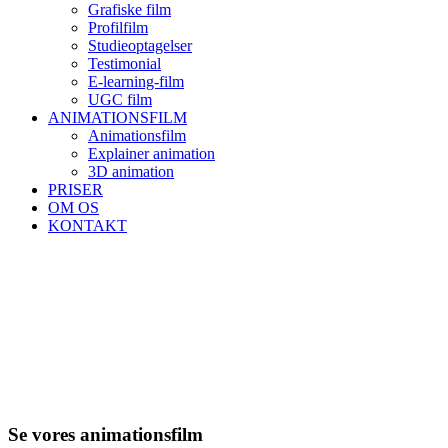
Grafiske film
Profilfilm
Studieoptagelser
Testimonial
E-learning-film
UGC film
ANIMATIONSFILM
Animationsfilm
Explainer animation
3D animation
PRISER
OM OS
KONTAKT
Se vores animationsfilm