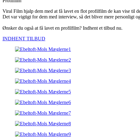
Profilfilm
Viral Film hjalp dem med at få lavet en flot profilfilm de kan vise ti
Det var vigtigt for dem med interview, så det bliver mere personligt og
Ønsker du også at få lavet en profilfilm? Indhent et tilbud nu.
INDHENT TILBUD