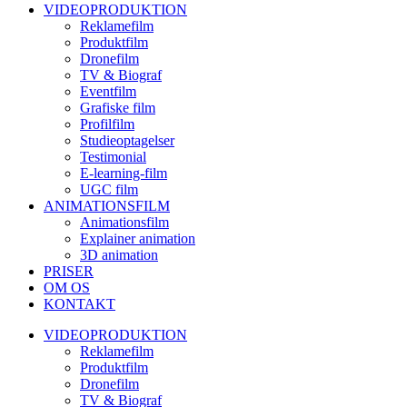
VIDEOPRODUKTION
Reklamefilm
Produktfilm
Dronefilm
TV & Biograf
Eventfilm
Grafiske film
Profilfilm
Studieoptagelser
Testimonial
E-learning-film
UGC film
ANIMATIONSFILM
Animationsfilm
Explainer animation
3D animation
PRISER
OM OS
KONTAKT
VIDEOPRODUKTION
Reklamefilm
Produktfilm
Dronefilm
TV & Biograf