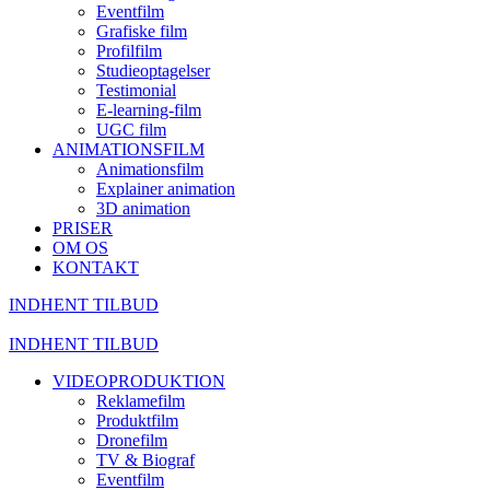
Eventfilm
Grafiske film
Profilfilm
Studieoptagelser
Testimonial
E-learning-film
UGC film
ANIMATIONSFILM
Animationsfilm
Explainer animation
3D animation
PRISER
OM OS
KONTAKT
INDHENT TILBUD
INDHENT TILBUD
VIDEOPRODUKTION
Reklamefilm
Produktfilm
Dronefilm
TV & Biograf
Eventfilm