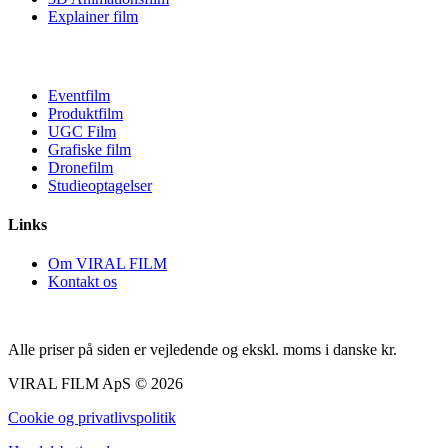
Explainer film
Eventfilm
Produktfilm
UGC Film
Grafiske film
Dronefilm
Studieoptagelser
Links
Om VIRAL FILM
Kontakt os
Alle priser på siden er vejledende og ekskl. moms i danske kr.
VIRAL FILM ApS © 2026
Cookie og privatlivspolitik