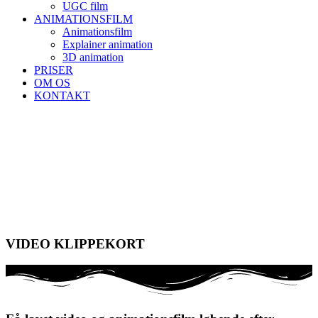
UGC film
ANIMATIONSFILM
Animationsfilm
Explainer animation
3D animation
PRISER
OM OS
KONTAKT
VIDEO KLIPPEKORT