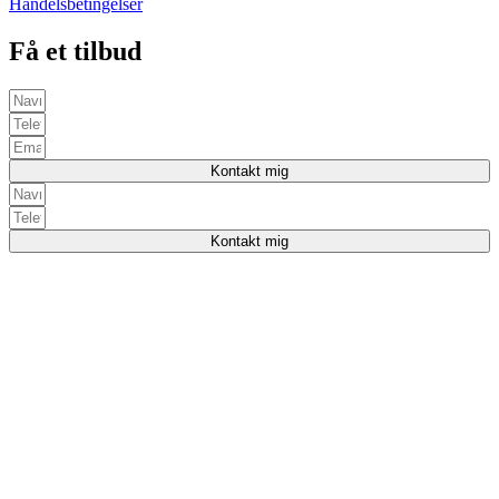
Handelsbetingelser
Få et tilbud
Kontakt mig
Kontakt mig