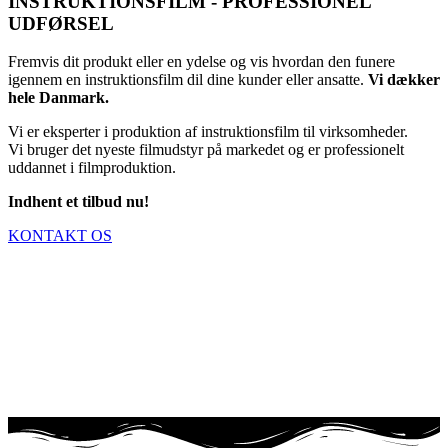
INSTRUKTIONSFILM - PROFESSIONEL
UDFØRSEL
Fremvis dit produkt eller en ydelse og vis hvordan den funere
igennem en instruktionsfilm dil dine kunder eller ansatte.
Vi dækker
hele Danmark.
Vi er eksperter i produktion af instruktionsfilm til virksomheder.
Vi bruger det nyeste filmudstyr på markedet og er professionelt
uddannet i filmproduktion.
Indhent et tilbud nu!
KONTAKT OS