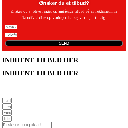
Ønsker du et tilbud?
Ønsker du at blive ringet op angående tilbud på en reklamefilm?
Så udfyld dine oplysninger her og vi ringer til dig.
SEND
INDHENT TILBUD HER
INDHENT TILBUD HER
Beskriv her dine ønsker, så vender vi retur med et
uforpligtende tilbud.