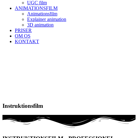
UGC film
ANIMATIONSFILM
Animationsfilm
Explainer animation
3D animation
PRISER
OM OS
KONTAKT
Instruktionsfilm