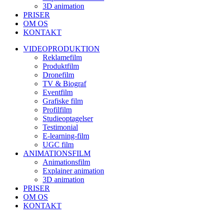
3D animation
PRISER
OM OS
KONTAKT
VIDEOPRODUKTION
Reklamefilm
Produktfilm
Dronefilm
TV & Biograf
Eventfilm
Grafiske film
Profilfilm
Studieoptagelser
Testimonial
E-learning-film
UGC film
ANIMATIONSFILM
Animationsfilm
Explainer animation
3D animation
PRISER
OM OS
KONTAKT