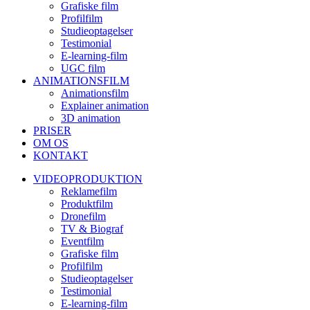
Grafiske film
Profilfilm
Studieoptagelser
Testimonial
E-learning-film
UGC film
ANIMATIONSFILM
Animationsfilm
Explainer animation
3D animation
PRISER
OM OS
KONTAKT
VIDEOPRODUKTION
Reklamefilm
Produktfilm
Dronefilm
TV & Biograf
Eventfilm
Grafiske film
Profilfilm
Studieoptagelser
Testimonial
E-learning-film