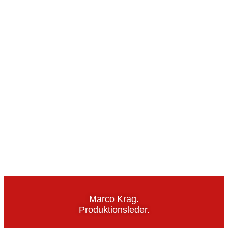
Marco Krag.
Produktionsleder.