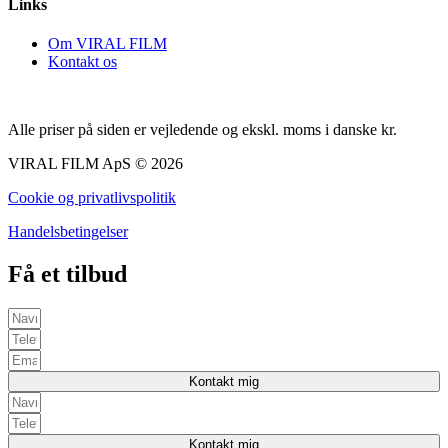
Links
Om VIRAL FILM
Kontakt os
Alle priser på siden er vejledende og ekskl. moms i danske kr.
VIRAL FILM ApS © 2026
Cookie og privatlivspolitik
Handelsbetingelser
Få et tilbud
Kontakt mig
Kontakt mig