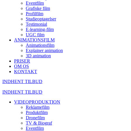
Eventfilm
Grafiske film
Profilfilm
Studieoptagelser
Testimonial
E-learning-film
UGC film
ANIMATIONSFILM
Animationsfilm
Explainer animation
3D animation
PRISER
OM OS
KONTAKT
INDHENT TILBUD
INDHENT TILBUD
VIDEOPRODUKTION
Reklamefilm
Produktfilm
Dronefilm
TV & Biograf
Eventfilm