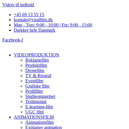
Videre til indhold
+45 69 13 55 15
kontakt@viralfilm.dk
Man - Tors: 9:00 - 16:00 | Fre: 9:00 - 15:00
Dækker hele Danmark
Facebook-f
VIDEOPRODUKTION
Reklamefilm
Produktfilm
Dronefilm
TV & Biograf
Eventfilm
Grafiske film
Profilfilm
Studieoptagelser
Testimonial
E-learning-film
UGC film
ANIMATIONSFILM
Animationsfilm
Explainer animation