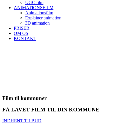
UGC film
ANIMATIONSFILM
Animationsfilm
Explainer animation
3D animation
PRISER
OM OS
KONTAKT
Film til kommuner
FÅ LAVET FILM TIL DIN KOMMUNE
INDHENT TILBUD