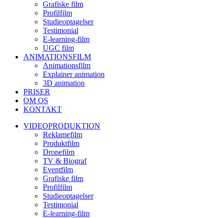
Grafiske film
Profilfilm
Studieoptagelser
Testimonial
E-learning-film
UGC film
ANIMATIONSFILM
Animationsfilm
Explainer animation
3D animation
PRISER
OM OS
KONTAKT
VIDEOPRODUKTION
Reklamefilm
Produktfilm
Dronefilm
TV & Biograf
Eventfilm
Grafiske film
Profilfilm
Studieoptagelser
Testimonial
E-learning-film