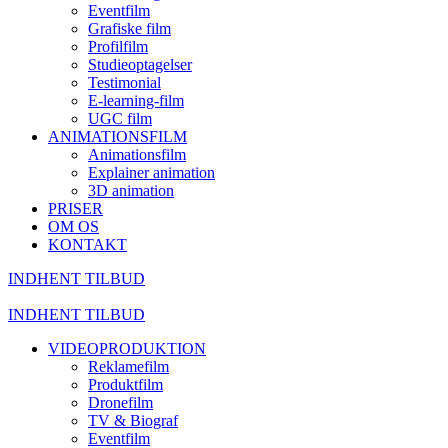
Eventfilm
Grafiske film
Profilfilm
Studieoptagelser
Testimonial
E-learning-film
UGC film
ANIMATIONSFILM
Animationsfilm
Explainer animation
3D animation
PRISER
OM OS
KONTAKT
INDHENT TILBUD
INDHENT TILBUD
VIDEOPRODUKTION
Reklamefilm
Produktfilm
Dronefilm
TV & Biograf
Eventfilm