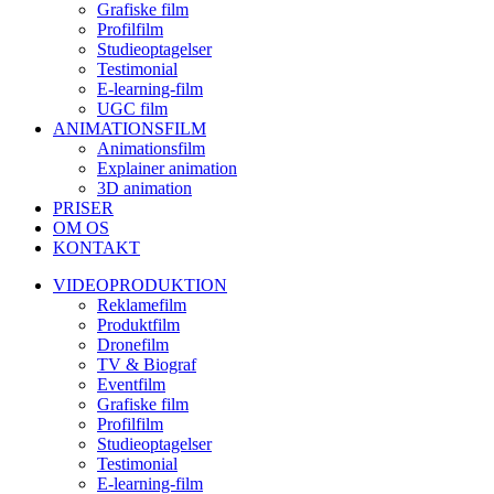
Grafiske film
Profilfilm
Studieoptagelser
Testimonial
E-learning-film
UGC film
ANIMATIONSFILM
Animationsfilm
Explainer animation
3D animation
PRISER
OM OS
KONTAKT
VIDEOPRODUKTION
Reklamefilm
Produktfilm
Dronefilm
TV & Biograf
Eventfilm
Grafiske film
Profilfilm
Studieoptagelser
Testimonial
E-learning-film