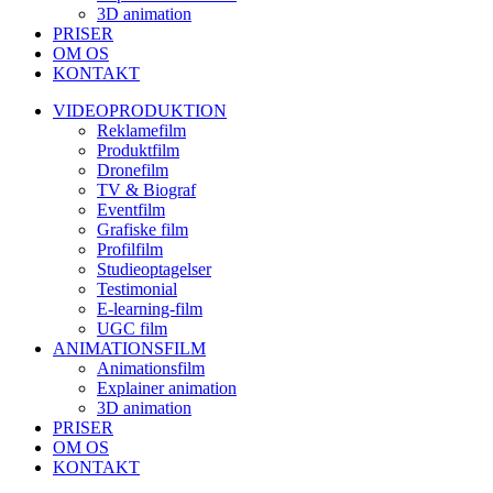
3D animation
PRISER
OM OS
KONTAKT
VIDEOPRODUKTION
Reklamefilm
Produktfilm
Dronefilm
TV & Biograf
Eventfilm
Grafiske film
Profilfilm
Studieoptagelser
Testimonial
E-learning-film
UGC film
ANIMATIONSFILM
Animationsfilm
Explainer animation
3D animation
PRISER
OM OS
KONTAKT