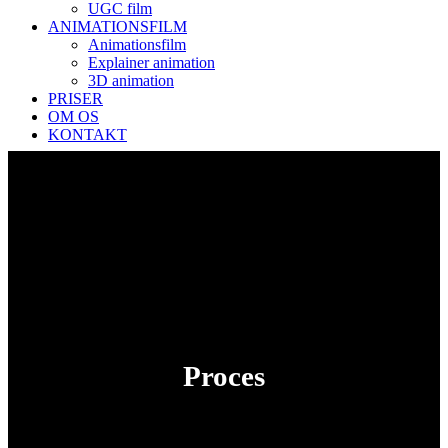
UGC film
ANIMATIONSFILM
Animationsfilm
Explainer animation
3D animation
PRISER
OM OS
KONTAKT
Proces