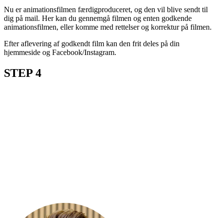
Nu er animationsfilmen færdigproduceret, og den vil blive sendt til
dig på mail. Her kan du gennemgå filmen og enten godkende
animationsfilmen, eller komme med rettelser og korrektur på filmen.
Efter aflevering af godkendt film kan den frit deles på din
hjemmeside og Facebook/Instagram.
STEP 4