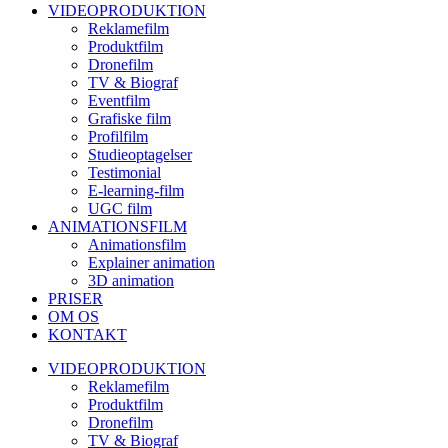
VIDEOPRODUKTION
Reklamefilm
Produktfilm
Dronefilm
TV & Biograf
Eventfilm
Grafiske film
Profilfilm
Studieoptagelser
Testimonial
E-learning-film
UGC film
ANIMATIONSFILM
Animationsfilm
Explainer animation
3D animation
PRISER
OM OS
KONTAKT
VIDEOPRODUKTION
Reklamefilm
Produktfilm
Dronefilm
TV & Biograf