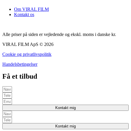
Om VIRAL FILM
Kontakt os
Alle priser på siden er vejledende og ekskl. moms i danske kr.
VIRAL FILM ApS © 2026
Cookie og privatlivspolitik
Handelsbetingelser
Få et tilbud
Kontakt mig
Kontakt mig