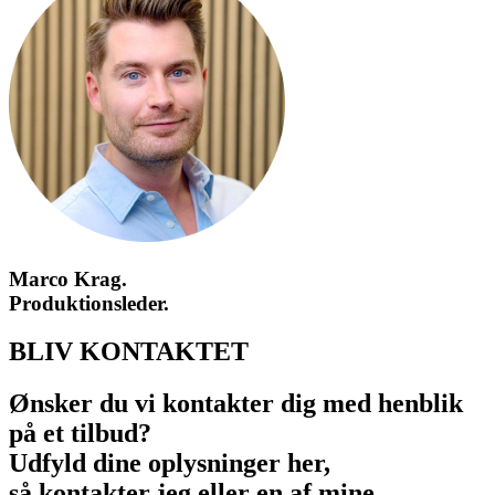
Marco Krag.
Produktionsleder.
BLIV KONTAKTET
Ønsker du vi kontakter dig med henblik
på et tilbud?
Udfyld dine oplysninger her,
så kontakter jeg eller en af mine